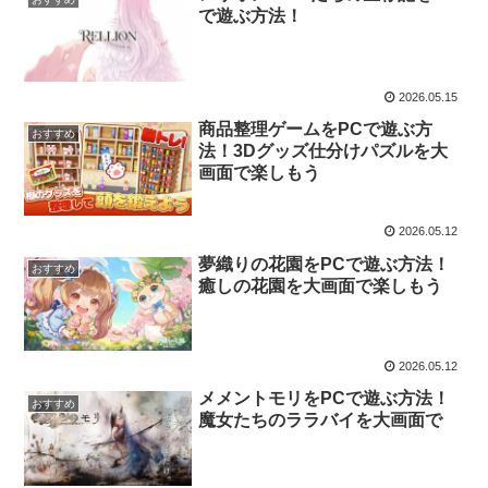
で遊ぶ方法！
2026.05.15
商品整理ゲームをPCで遊ぶ方
おすすめ
法！3Dグッズ仕分けパズルを大
画面で楽しもう
2026.05.12
夢織りの花園をPCで遊ぶ方法！
おすすめ
癒しの花園を大画面で楽しもう
2026.05.12
メメントモリをPCで遊ぶ方法！
おすすめ
魔女たちのララバイを大画面で